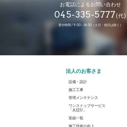
お電話によるお問い合わせ
045-335-5777
(代)
受付時間 / 9:00～18:00（土日・祝日は除く）
法人のお客さま
設備・設計
施工工事
管理メンテナンス
ワンストップサービス
「AIZU」
実績一覧
施工技術の向上