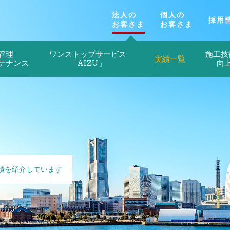
法人の
個人の
採用
お客さま
お客さま
管理
ワンストップサービス
施工技
実績一覧
テナンス
「AIZU」
向
績を紹介しています