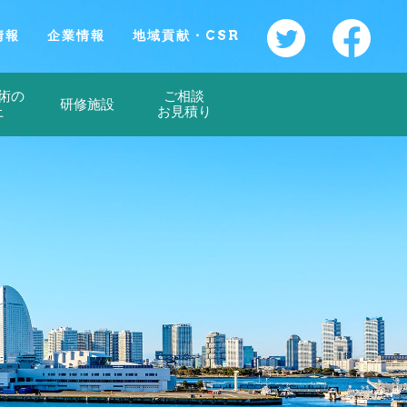
情報
企業情報
地域貢献・CSR
術の
ご相談
研修施設
上
お見積り