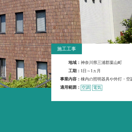
施工工事
地域：
神奈川県三浦郡葉山町
工期：
1日～1ヵ月
事業内容：
棟内の照明器具や外灯・空
適用範囲：
空調
電気