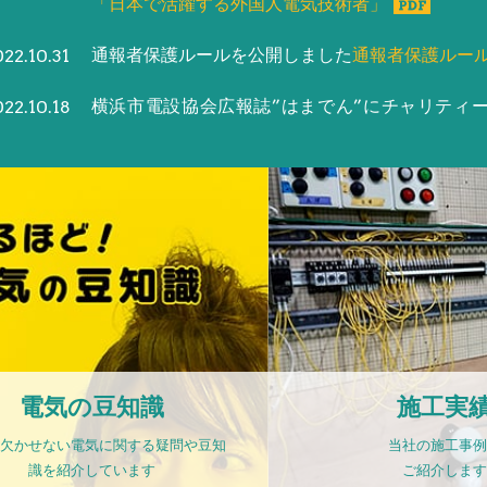
「日本で活躍する外国人電気技術者」
通報者保護ルールを公開しました
通報者保護ルー
22.10.31
横浜市電設協会広報誌”はまでん”にチャリティ
22.10.18
記事が掲載されました。
チャリティー募金記事PDF
毎朝行っている清掃活動に関して、感謝状をい
022.05.23
した。
感謝状PDF
弊社代表菊地の記事が日刊建設工業新聞に掲載
022.05.20
た。
日刊建設工業新聞PDF
電気の豆知識
施工実
「健康経営優良法人2022（中小規模法人部門）
022.03.09
欠かせない電気に関する疑問や豆知
当社の施工事例
認定されました。
認定証PDF
識を紹介しています
ご紹介します