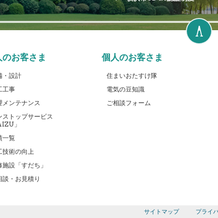
人のお客さま
個人のお客さま
備・設計
住まいおたすけ隊
工工事
電気の豆知識
理メンテナンス
ご相談フォーム
ンストップサービス
IZU」
績一覧
工技術の向上
修施設「すだち」
相談・お見積り
サイトマップ
プライ