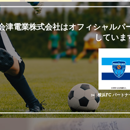
CSR方針を公開しました
地域志向CSR方針
020.04.01
「健康経営優良法人2020（中小規模法人部門）
020.03.02
会津電業株式会社はオフィシャルパ
認定されました。
認定証PDF
していま
週刊電業特報No.3131(令和2年1月22日発行)に代
020.01.28
記事が掲載されました
週刊電業特報 No.3131
弊社代表の菊地が理事長を務める一般社団法人 
020.01.10
設協会が WFP（国際連合世界食糧計画）に50
付しました
横浜市建築保全公社様より優良工事施工者の表
19.12.02
横浜FC パートナ
ました
優良工事施者表彰
csr方針を公開しました
csr
19.10.22
品質方針を公開しました
品質方針
019.09.04