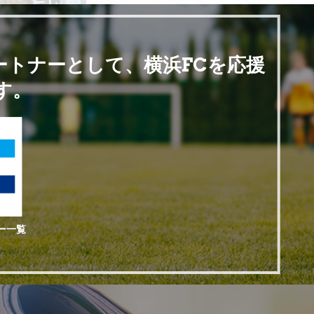
」として
ートナーとして、横浜FCを応援
す。
表挨拶の
横浜市電
万円を寄
彰を受け
ー一覧