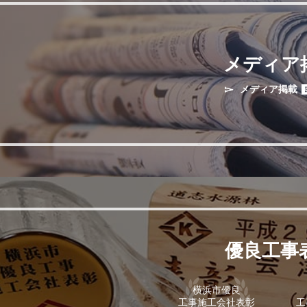
ウェブサイトをリニューアルしました
019.09.04
メディア
メディア掲載
優良工事
横浜市優良
工事施工会社表彰
工