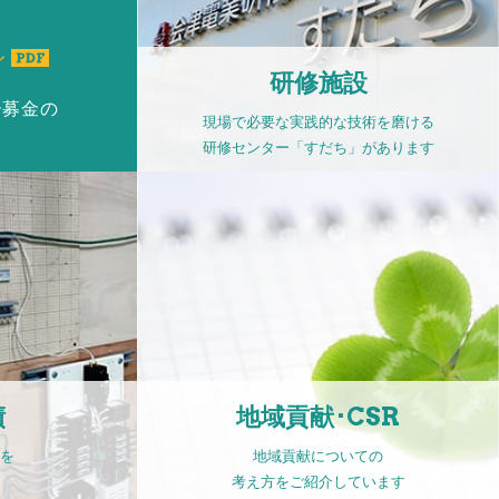
ル
研修施設
ー募金の
現場で必要な実践的な技術を磨ける
研修センター「すだち」があります
ただきま
されまし
績
地域貢献･CSR
」として
を
地域貢献についての
考え方をご紹介しています