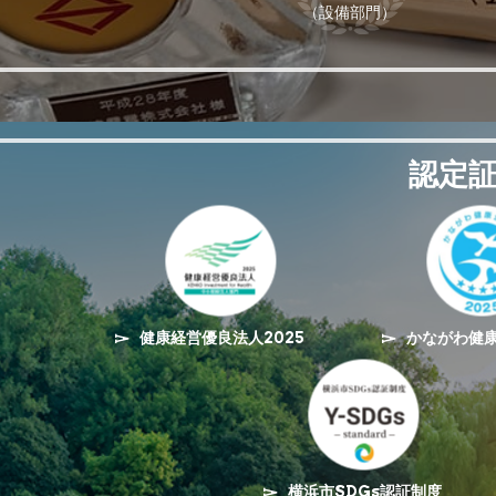
（設備部門）
認定
健康経営優良法人2025
かながわ健
横浜市SDGs認証制度