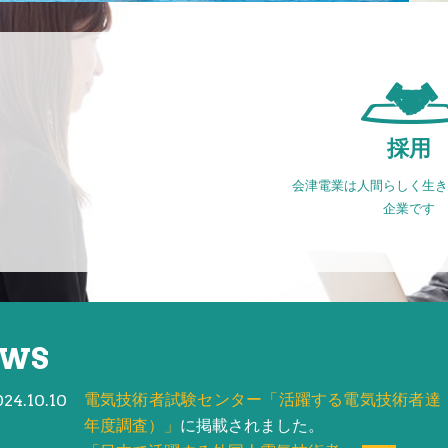
採用
会津電業は人間らしく生き
企業です
EWS
電気技術者試験センター「活躍する電気技術者達
024.10.10
年度調査）」
に掲載されました。