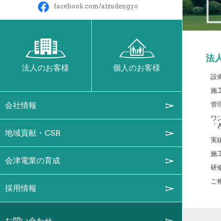
facebook.com/aizudengyo
法
法人のお客様
個人のお客様
設
施
会社情報
管
ワ
「A
地域貢献・CSR
実
施
会津電業の育成
研
ご
採用情報
お問い合わせ