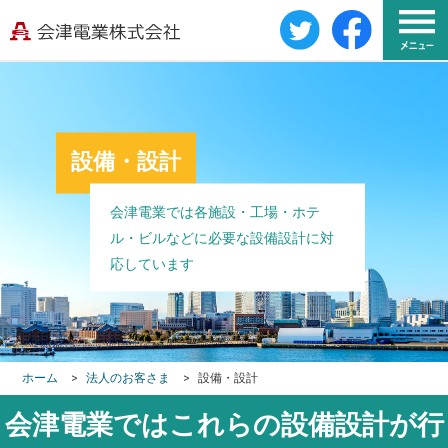
設備・設計
会津電業では各施設・工場・ホテ
ル・ビルなどに必要な設備設計に対
応しています
ホーム
>
法人のお客さま
>
設備・設計
会津電業ではこれらの設備設計が行