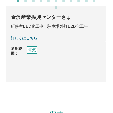
ま
金沢産業振興センターさま
恵比
ント等
研修室LED化工事、駐車場外灯LED化工事
防犯
詳しくはこちら
詳しく
適用範
適用範
電気
囲：
囲：